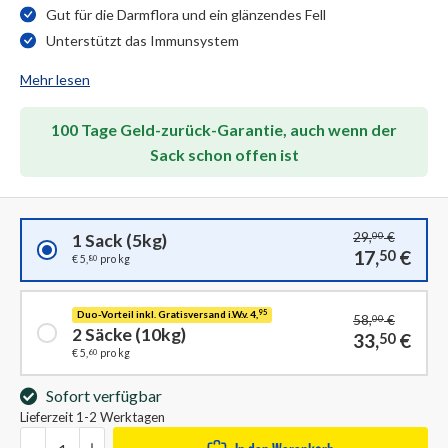
Gut für die Darmflora und ein glänzendes Fell
Unterstützt das Immunsystem
Mehr lesen
100 Tage Geld-zurück-Garantie, auch wenn der
Sack schon offen ist
29,
€
00
1 Sack (5kg)
17,
€
50
80
€ 5,
pro kg
Duo-Vorteil inkl. Gratisversand i.W.v. 4,
95
58,
€
00
2 Säcke (10kg)
33,
€
50
60
€ 5,
pro kg
Sofort verfügbar
Lieferzeit 1-2 Werktagen
Anzahl