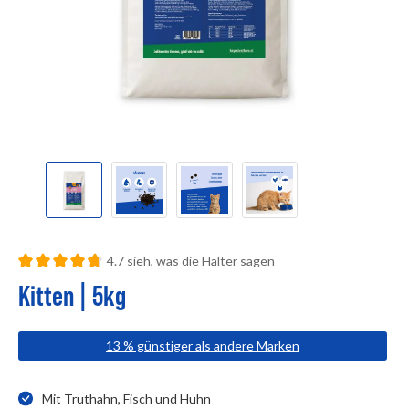
detail.reviewRatingSummary
4.7 sieh, was die Halter sagen
Durchschnittliche Bewertung von 4.74 von 5 Sternen
Kitten | 5kg
13 % günstiger als andere Marken
Mit Truthahn, Fisch und Huhn