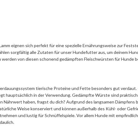
m eignen sich perfekt für eine spezielle Ernährungsweise zur Feststel
hlen sorgfältig alle Zutaten für unser Hundefutter aus, um deinem Hun
erden von diesen schonend gedämpften Fleischwürsten für Hunde begeis
n Verdauungssystem tierische Proteine und Fette besonders gut verdaut
egt hauptsächlich in der Verwendung. Gedämpfte Würste sind praktische
n Nährwert haben, fragst du dich? Aufgrund des langsamen Dämpfens be
ürliche Weise konserviert und können außerhalb des Kühl- oder Gefri
tnehmen und lustig für Schnüffelspiele. Vor allem Hunde mit empfindl
aulich.