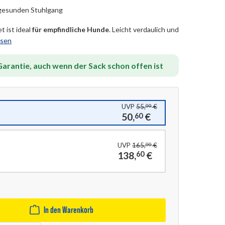
 gesunden Stuhlgang
 ist ideal
für empfindliche Hunde
. Leicht verdaulich und
esen
arantie, auch wenn der Sack schon offen ist
UVP
55,
€
00
50,
€
60
UVP
165,
€
00
138,
€
60
In den Warenkorb