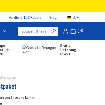
r
Verdiene 15€ Rabatt
Blog
DE
0,
00
t
age
Gratis
urück-
Lieferung
tie
ab 49 €
tingSummary
Halter sagen
n 5 von 5 Sternen
stpaket
wursten
Ente und Lamm
de