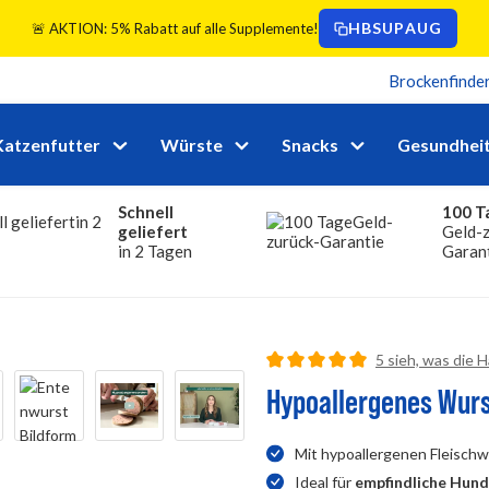
HBSUPAUG
🚨 AKTION: 5% Rabatt auf alle Supplemente!
Brockenfinde
Katzenfutter
Würste
Snacks
Gesundhei
Schnell
100 T
geliefert
Geld-z
in 2 Tagen
Garan
detail.reviewRa
5 sieh, was die 
Durchschnittliche Bewertung vo
Hypoallergenes Wur
Mit hypoallergenen Fleisch
Ideal für
empfindliche Hun