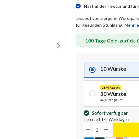
Hart in der Textur
und für
Dieses hypoallergene Wurstpaket
für gesunden Stuhlgang.
Mehr l
100 Tage Geld-zurück-G
10 Würste
16 % Rabatt
30 Würste
20
46,
pro
paket
Sofort verfügbar
Lieferzeit 1-2 Werktagen
Anzahl