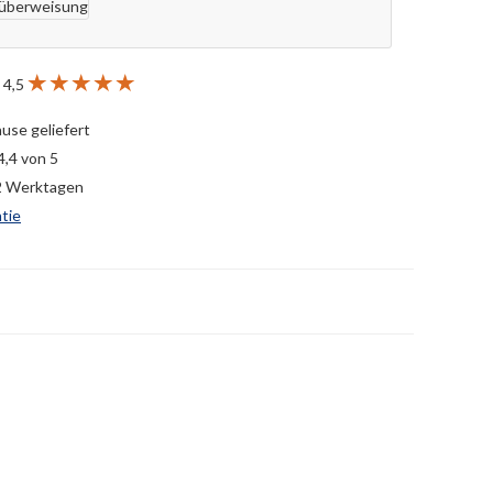
 4,5
ause geliefert
4,4 von 5
-2 Werktagen
tie