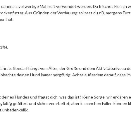
daher als vollwertige Mahlzeit verwendet werden. Da frisches Fleisch w
rockenfutter. Aus Gründen der Verdauung solltest du z.B. morgens Futter
gen hat.
(1%).
Nährstoffbedarf hängt vom Alter, der Größe und dem Aktivitätsniveau de
Beobachte deinen Hund immer sorgfältig. Achte außerdem darauf, dass 
deines Hundes und fragst dich, was das ist? Keine Sorge, wir erklären 
ltig gefiltert und sicher verarbeitet, aber in manchen Fällen können kl
t unbedenkelijk.