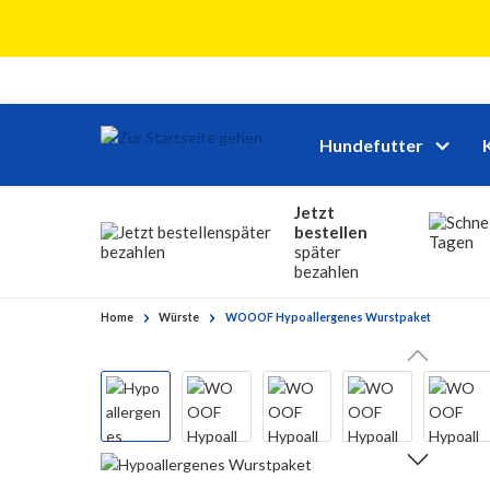
 Hauptinhalt springen
Zur Suche springen
Zur Hauptnavigation springen
Hundefutter
Jetzt
bestellen
später
bezahlen
Home
Würste
WOOOF Hypoallergenes Wurstpaket
Bildergalerie überspringen