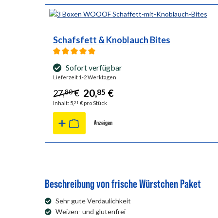
Schafsfett & Knoblauch Bites
Durchschnittliche Bewertung von 5 von 5 Sternen
Sofort verfügbar
Lieferzeit 1-2 Werktagen
20,
€
85
27,
€
80
Inhalt:
5,
€ pro Stück
21
Anzeigen
Beschreibung von frische Würstchen Paket
Sehr gute Verdaulichkeit
Weizen- und glutenfrei