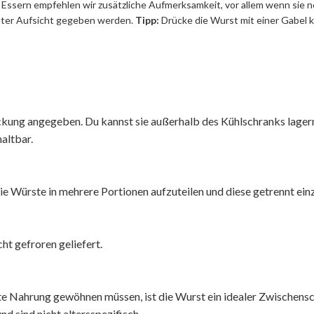
Essern empfehlen wir zusätzliche Aufmerksamkeit, vor allem wenn sie 
unter Aufsicht gegeben werden.
Tipp:
Drücke die Wurst mit einer Gabel k
kung angegeben. Du kannst sie außerhalb des Kühlschranks lagern
altbar.
die Würste in mehrere Portionen aufzuteilen und diese getrennt einz
t gefroren geliefert.
te Nahrung gewöhnen müssen, ist die Wurst ein idealer Zwischensch
d sind nicht altersspezifisch.