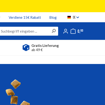
DE
r
Verdiene 15€ Rabatt
Blog
0,
00
Gratis Lieferung
ab 49 €