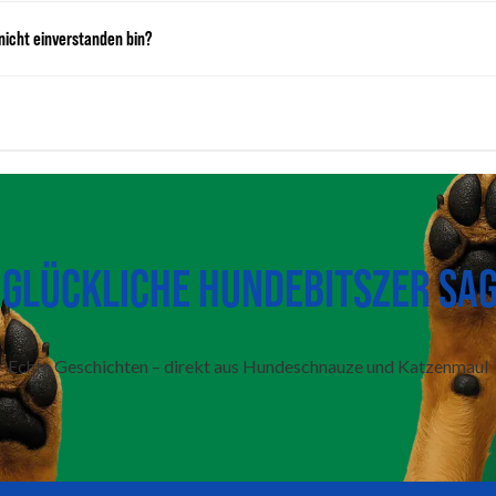
nicht einverstanden bin?
GLÜCKLICHE HUNDEBITSZER SAG
Echte Geschichten – direkt aus Hundeschnauze und Katzenmaul