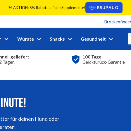
HBSUPAUG
🚨 AKTION: 5% Rabatt auf alle Supplemente!
Brockenfinde
r
Würste
Snacks
Gesundheit
hnell geliefert
100 Tage
 2 Tagen
Geld-zurück-Garantie
MINUTE!
tter für deinen Hund oder
erater!