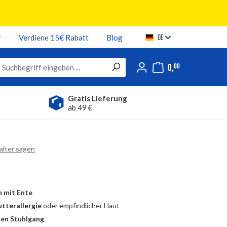
r
Verdiene 15€ Rabatt
Blog
DE
0,
00
Gratis Lieferung
ab 49 €
tingSummary
Halter sagen
n 5 von 5 Sternen
h mit Ente
utterallergie
oder empfindlicher Haut
den Stuhlgang