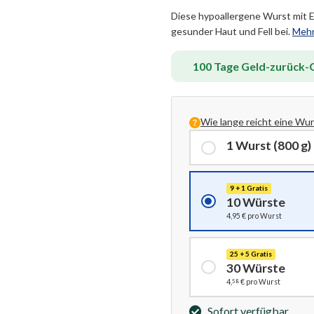
Diese hypoallergene Wurst mit E
gesunder Haut und Fell bei.
Mehr
100 Tage Geld-zurück-G
Wie lange reicht eine Wur
1 Wurst (800 g)
9 + 1 Gratis
10 Würste
4,95
€ pro Wurst
25 + 5 Gratis
30 Würste
58
4,
€ pro Wurst
Sofort verfügbar