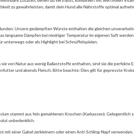
erkennbare Zutaten, denen du vertraust, kombiniert mit wertvollen Vitam
chkeit zu gewährleisten, damit dein Hund alle Nährstoffe optimal aufne
 Hunden. Unsere gedämpften Würste enthalten die gleichen unverarbeitet
das langsame Dämpfen bei niedriger Temperatur im eigenen Saft werden 
r unterwegs oder als Highlight bei Schnüffelspielen.
 sie von Natur aus wenig Ballaststoffe enthalten, sind sie die perfekte
tter und abends Fleisch. Bitte beachte: Dies gilt für gepresste Kroket
cium stammt aus fein gemahlenen Knochen (Karkassen). Gelegentlich sind
solut unbedenklich.
t mit einer Gabel zerkleinern oder einen Anti-Schling-Napf verwenden.