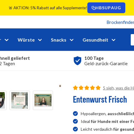
HBSUPAUG
🚨 AKTION: 5% Rabatt auf alle Supplemente!
Brockenfinde
r
Würste
Snacks
Gesundheit
hnell geliefert
100 Tage
 2 Tagen
Geld-zurück-Garantie
detail.reviewRa
5 sieh, was die 
Durchschnittliche Bewertung vo
Entenwurst Frisch
Hypoallergen,
ausschließlic
Ideal
für Hunde mit einer F
Leicht verdaulich
für gesun