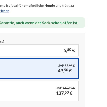
nte ist ideal
für empfindliche Hunde
und trägt zu
 lesen
arantie, auch wenn der Sack schon offen ist
st?
5,
€
50
UVP
55,
€
00
49,
€
50
UVP
165,
€
00
137,
€
50