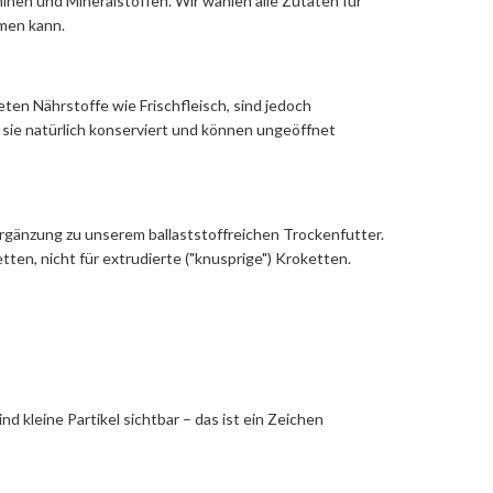
inen und Mineralstoffen. Wir wählen alle Zutaten für
hmen kann.
en Nährstoffe wie Frischfleisch, sind jedoch
sie natürlich konserviert und können ungeöffnet
 Ergänzung zu unserem ballaststoffreichen Trockenfutter.
ten, nicht für extrudierte ("knusprige") Kroketten.
 kleine Partikel sichtbar – das ist ein Zeichen