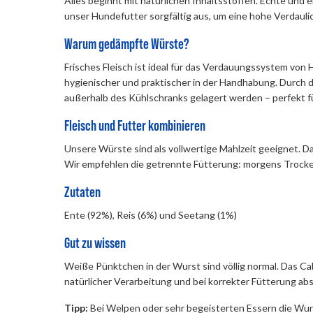
Alles beginnt mit natürlichen Inhaltsstoffen. Echte und 
unser Hundefutter sorgfältig aus, um eine hohe Verdauli
Warum gedämpfte Würste?
Frisches Fleisch ist ideal für das Verdauungssystem von
hygienischer und praktischer in der Handhabung. Durch 
außerhalb des Kühlschranks gelagert werden – perfekt fü
Fleisch und Futter kombinieren
Unsere Würste sind als vollwertige Mahlzeit geeignet. Da
Wir empfehlen die getrennte Fütterung: morgens Trockenfu
Zutaten
Ente (92%), Reis (6%) und Seetang (1%)
Gut zu wissen
Weiße Pünktchen in der Wurst sind völlig normal. Das Cal
natürlicher Verarbeitung und bei korrekter Fütterung ab
Tipp:
Bei Welpen oder sehr begeisterten Essern die Wurs