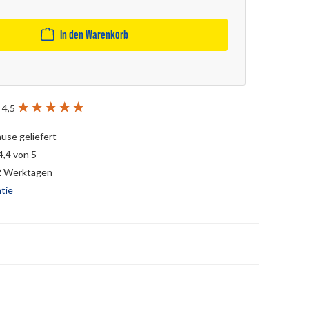
In den Warenkorb
 4,5
ause geliefert
4,4 von 5
-2 Werktagen
tie