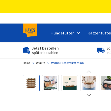
 Hauptinhalt springen
Zur Suche springen
Zur Hauptnavigation springen
Hundefutter
Katzenfutte
Jetzt bestellen
Sc
später bezahlen
in
Home
Würste
WOOOF Entenwurst frisch
Bildergalerie überspringen